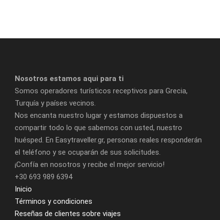
Alojamiento.
MARTES
ANKARA - CAPADOCIA
Desayuno. Salida hacia Capadocia. En ruta veremos el
Nosotros estamos aqui para ti
segundo lago más grande de Turquía, El Lago Salado y un
Somos operadores turísticos receptivos para Grecia,
caravanserai del siglo 13 (posada medieval) Llegada a
Turquía y países vecinos.
Capadocia. Opcionalmente podrá contratar una
Nos encanta nuestro lugar y estamos dispuestos a
excursión de Safari en Jeep por Capadocia, una de las
compartir todo lo que sabemos con usted, nuestro
aventuras más emocionantes de Capadocia que le
huésped. En Easytraveller.gr, personas reales responderán
permitirá explorar la región en un vehículo todoterreno,
el teléfono y se ocuparán de sus solicitudes.
donde podrá llegar a paisajes únicos de las formaciones
y valles de esta región. Cena y alojamiento.
¡Confía en nosotros y recibe el mejor servicio!
+30 693 989 6394
Inicio
MIÉRCOLES
CAPADOCIA - EXCURSIÓN DE DÍA
Términos y condiciones
COMPLETO
Reseñas de clientes sobre viajes