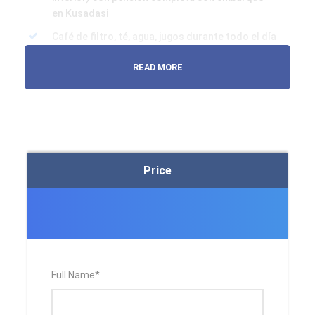
en Kusadasi
Café de filtro, té, agua, jugos durante todo el día
(6 am a 10 pm.) y refrescos ilimitados en los
READ MORE
restaurantes principales durante las comidas
en el crucero
2 noches alojamiento en Atenas con desayuno
Medio día visita de la ciudad de Atenas
Guía turístico
Price
Entradas a los sitios históricos durante las
excursiones guiadas
Todo el transporte en el lugar de destino.
Desayuno diario
Todas las comidas durante el crucero.
Full Name
*
Tasas de hoteles en Turquía
Tasas gubernamentales en hoteles en Grecia