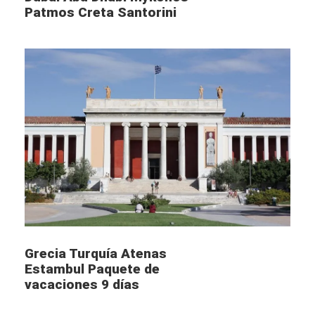
extravagantes palacios de los sultanes y los pabellones
Patmos Creta Santorini
de caza. Almorzaremos en un restaurante local y
continuaremos con un recorrido por los históricos barrios
de Fener y Balat, visitando la Iglesia Búlgara de San
Esteban y el Patriarcado Ortodoxo. Finalizaremos en el
mirador del Café Pierre Loti y regresaremos al hotel.
LUNES
ESTAMBUL – ANKARA
Desayuno. Salida en ruta con destino a Ankara pasando
por las montañas de Bolu. Tras la llegada realizaremos
una visita panorámica con nuestro autocar para La
capital de la República Turca y la segunda ciudad más
poblada de Turquía (Ankara), una ciudad moderna y
Grecia Turquía Atenas
cosmopolita impregnada de historia y cultura antigua.
Estambul Paquete de
Visita al Mausoleo Anitkabir símbolo de Ankara, pues se
vacaciones 9 días
trata del lugar donde yace el fundador de la República
Turca. Al final de la tarde. Llegada a nuestro hotel Cena y