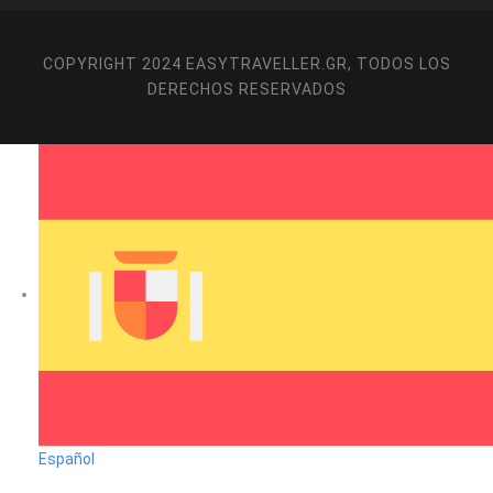
tarde seguimos hacia Kusadasi/o Izmir. Cena en el hotel y
Alojamiento. (Durante los meses de verano de mayo -
octubre el alojamiento podría ser Izmir y sus alrededores
COPYRIGHT 2024 EASYTRAVELLER.GR, TODOS LOS
en lugar de Kusadasi).
DERECHOS RESERVADOS
SÁBADO
ESMIRNA - KUSADASI - PATMOS
Por la mañana, traslado al puerto de Kusadasi para
embarcar al crucero de 3 días por las islas griegas. Por la
tarde, llegada a la isla de Patmos una pequeña isla griega
en el Mar Egeo. Patmos es un destino para el peregrinaje
cristiano. La participación en la excursión opcional , usted
tendrá la oportunidad de visitar el Monasterio y la Gruta
(la Cueva del Apocalipsis) de San Juan, donde vivió y
escribió el libro de Apocalipsis.
Español
DOMINGO
HERAKLION (CRETA) – SANTORINI