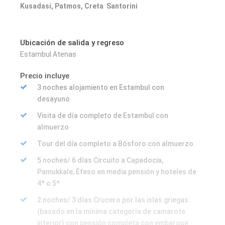
Kusadasi, Patmos, Creta Santorini
Ubicación de salida y regreso
Estambul Atenas
Precio incluye
3 noches alojamiento en Estambul con
desayuno
Visita de día completo de Estambul con
almuerzo
Tour del día completo a Bósforo con almuerzo
5 noches/ 6 días Circuito a Capadocia,
Pamukkale, Éfeso en media pensión y hoteles de
4* o 5*
2 noches/ 3 días Crucero por las islas griegas
(basado en la mínima categoría de camarote
interior) con pensión completa con embarque