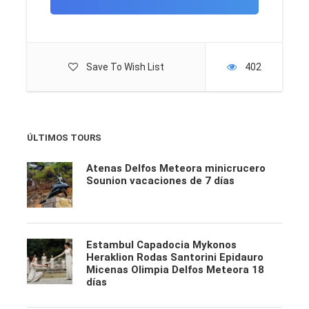
Itinerario
Save To Wish List
402
VIERNES
ESTAMBUL
ÚLTIMOS TOURS
Llegada a Estambul, recepción & asistencia en el
Atenas Delfos Meteora minicrucero
Sounion vacaciones de 7 días
aeropuerto y traslado al hotel elegido. Resto del día libre.
SÁBADO
ESTAMBUL - VISITA DE DÍA COMPLETO
POR LA CIUDAD CON ALMUERZO
Estambul Capadocia Mykonos
Heraklion Rodas Santorini Epidauro
Micenas Olimpia Delfos Meteora 18
días
Recorrido de día completo por los principales
monumentos históricos de Estambul. Comenzaremos