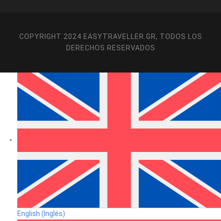
primeros cristianos se esconden de la presión romana,
todavía se pueden ver establos, cocina, sala de estar,
dormitorio y más. Regreso al hotel y cena. Cena y
COPYRIGHT 2024 EASYTRAVELLER.GR, TODOS LOS
alojamiento.
DERECHOS RESERVADOS
DÍA 8
CAPADOCIA - ESTAMBUL
Después del desayuno, salida hacia el aeropuerto para
tomar el vuelo de regreso a Estambul para conectar con
su vuelo de regreso a casa.
Para obtener más información y reservar este tour,
utilice el siguiente formulario.
Easytraveller.gr52 Amalias Avenue, 10558 Athens,
GreeceTel, Viber, Whatsapp, Telegram: +306939896394
Su nombre
English
(
Inglés
)