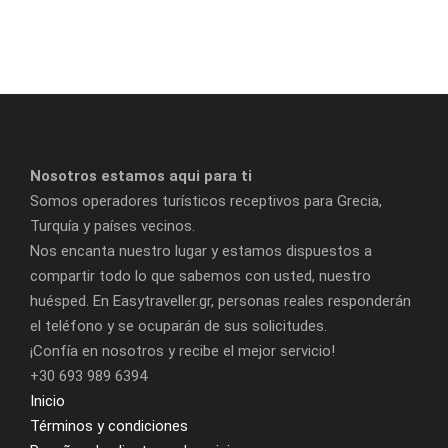
compras.
DÍA 4
ESTAMBUL - CAPADOCIA
Después del desayuno, será trasladado al aeropuerto
para tomar su vuelo a Capadocia. A su llegada, será
Nosotros estamos aqui para ti
recibido y trasladado a su hotel para cenar y pasar la
Somos operadores turísticos receptivos para Grecia,
noche.
Turquía y países vecinos.
Nos encanta nuestro lugar y estamos dispuestos a
compartir todo lo que sabemos con usted, nuestro
DÍA 5
CAPADOCIA - TOUR DE DÍA COMPLETO AL
NORTE DE CAPADOCIA
huésped. En Easytraveller.gr, personas reales responderán
el teléfono y se ocuparán de sus solicitudes.
¡Confía en nosotros y recibe el mejor servicio!
Nuestro primer encuentro real con el paisaje casi
+30 693 989 6394
marciano de Capadocia es en el valle de Derwent.
Inicio
Visitamos las «chimeneas de hadas» de Pasabag, donde
Términos y condiciones
la voz del viento armoniza con los cantos de las hadas.