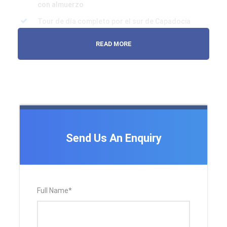
con almuerzo
Tour de día completo por el sur de Capadocia
con almuerzo
READ MORE
Todo el transporte en el lugar de destino
Guía turístico
Tarifas de entrada
Desayuno diario
3 cenas
Impuestos hoteleros
Send Us An Enquiry
El precio no incluye
Cualquier gasto privado
Los billetes de avión Estambul - Capadocia -
Full Name
*
Estambul no están incluidos.
Que esperar