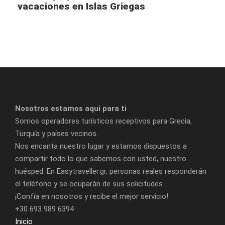
vacaciones en Islas Griegas
continuaremos navegando las aguas azules y profundas
del mar Egeo hasta la Caldera. Cerca de Nea Kameni (isla
del volcán) veremos el puerto viejo y luego iremos a Palea
Kameni y Thirasia. Veremos las aguas termales con
aguas verdes y amarillas y tendremos tiempo para nadar
aquí o en otro lugar dependiendo de la estación del año.
Continuamos navegando por debajo de las ciudades de
Imerovigli, Firostefani y Fira y llegaremos al puerto
deportivo de Vlyhada.
Nosotros estamos aqui para ti
Traslado a su hotel
Somos operadores turísticos receptivos para Grecia,
Turquía y países vecinos.
DÍA 7
SANTORINI – MYKONOS
Nos encanta nuestro lugar y estamos dispuestos a
compartir todo lo que sabemos con usted, nuestro
huésped. En Easytraveller.gr, personas reales responderán
En el momento indicado, será trasladado al puerto de su
el teléfono y se ocuparán de sus solicitudes.
ferry a Mykonos. A su llegada, será recibido y trasladado
¡Confía en nosotros y recibe el mejor servicio!
a su hotel
+30 693 989 6394
Inicio