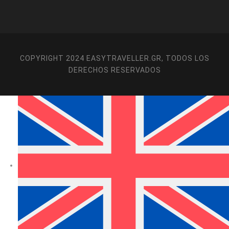
Easytraveller.gr52 Amalias Avenue, 10558 Athens,
GreeceTel, Viber, Whatsapp, Telegram: +306939896394
Su nombre
COPYRIGHT 2024 EASYTRAVELLER.GR, TODOS LOS
DERECHOS RESERVADOS
Tu correo electrónico
Tu numero de telefono
Tu país