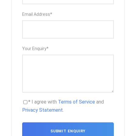
Que esperar
Email Address
*
Atenas Milos Santorini Mykonos Islas Griegas vacaciones
10 días.
Atenas y tres islas famosas en solo 10 días. Descubre la
isla volcánica de Milos con las playas exóticas. Disfruta
de un crucero en el volcán y admira la mejor puesta de sol
Your Enquiry
*
del mundo en Santorini. Acuéstate en las famosas
playas de Mykonos durante el día y prueba la vida
nocturna única de esta isla mundialmente conocida.
Itinerario
* I agree with
Terms of Service
and
Privacy Statement
.
Día 1
ATENAS